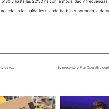
s 5:30 y hasta las 22:30 hs con la modalidad y frecuencias 
 accedan a las unidades usando barbijo y portando la doc
Hoy 23 de abril se celebra el Día Mundial del Libro y del Derecho de Autor
Se presentó el Plan Operativo con