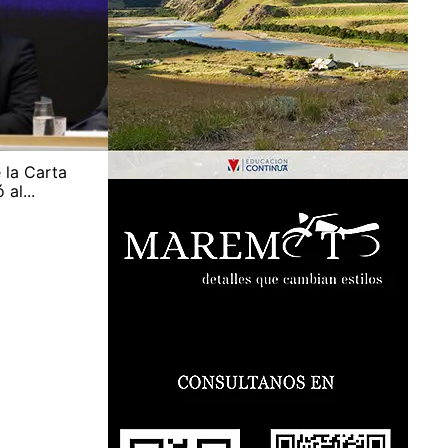
 la Carta
al...