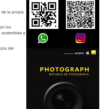
o de la propia
on los
s sostenibles e
ojos del