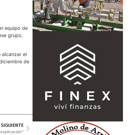
 un equipo de
 ese grupo,
 alcanzar el
 diciembre de
SIGUIENTE
explicación”