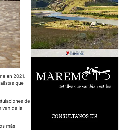
ama en 2021.
alistas que
stulaciones de
s van de la
nos más