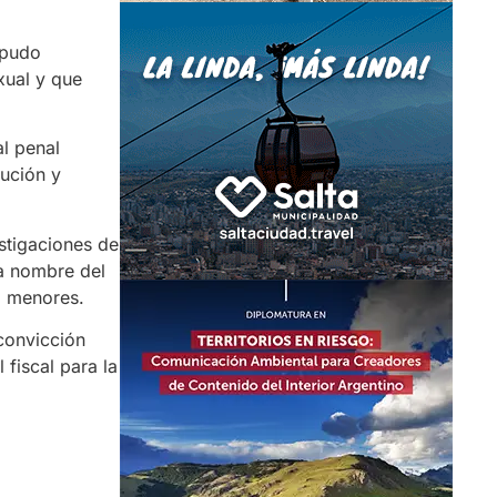
 pudo
xual y que
al penal
bución y
estigaciones de
 a nombre del
 a menores.
 convicción
 fiscal para la