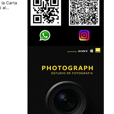
 la Carta
al...