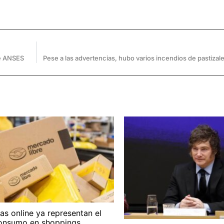
de ANSES
s online ya representan el
onsumo en shoppings