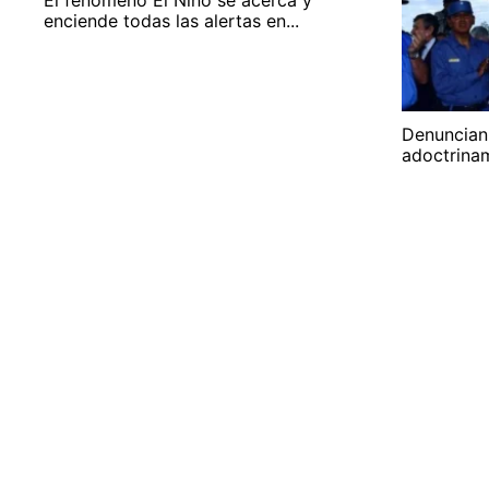
El fenómeno El Niño se acerca y
enciende todas las alertas en...
Denuncian
adoctrinam