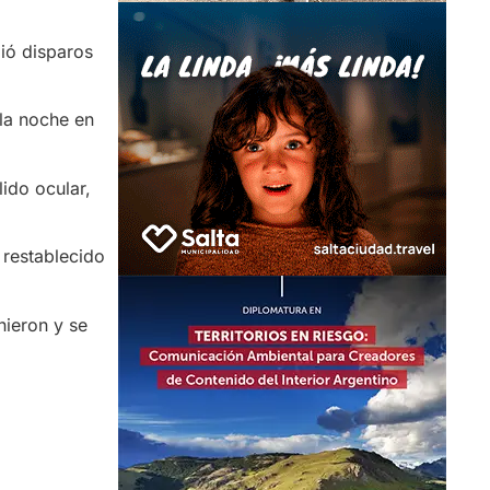
bió disparos
 la noche en
lido ocular,
 restablecido
nieron y se