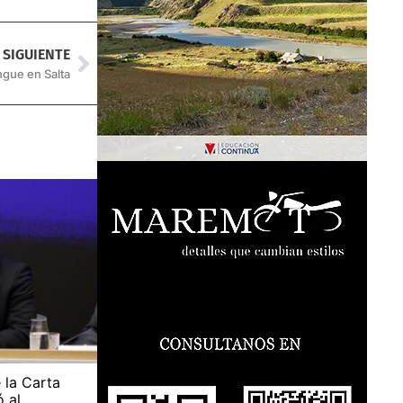
SIGUIENTE
gue en Salta
 la Carta
al...