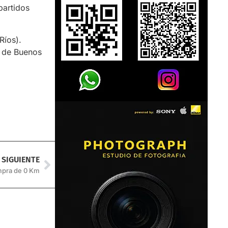
partidos
Ríos).
s de Buenos
SIGUIENTE
mpra de 0 Km