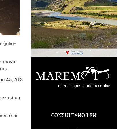
 (julio-
el mayor
ras.
n un 45,26%
bezas) un
ementó un