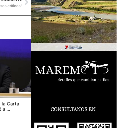
os críticos”
 la Carta
al...