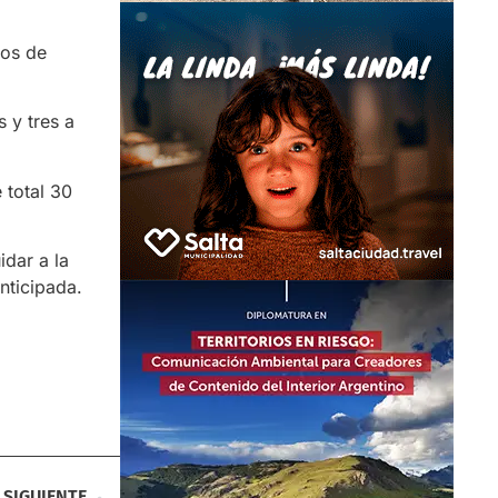
sos de
 y tres a
 total 30
idar a la
nticipada.
SIGUIENTE