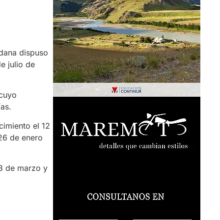
adana dispuso
e julio de
 cuyo
as.
cimiento el 12
 26 de enero
13 de marzo y