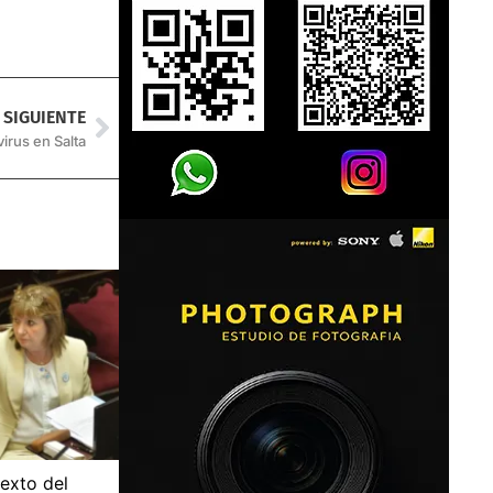
SIGUIENTE
rus en Salta
texto del