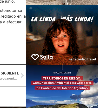
e junio.
Automotor se
creditado en la
á a efectuar
SIGUIENTE
Orán: Detienen a ocho personas en un Mercado por violar la cuarentena