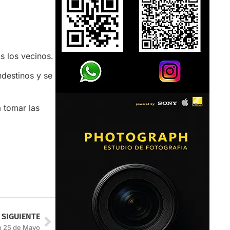
s los vecinos.
ndestinos y se
a tomar las
SIGUIENTE
io 25 de Mayo