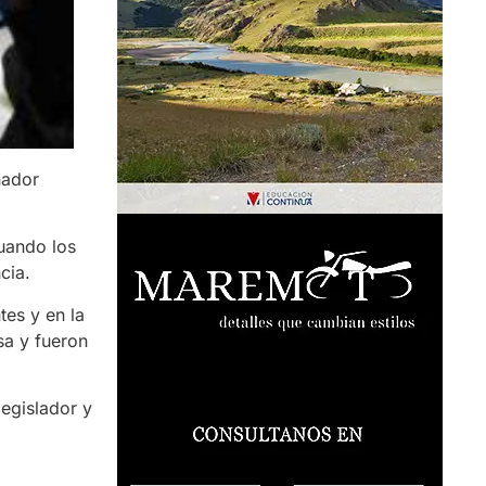
nador
cuando los
cia.
tes y en la
sa y fueron
egislador y