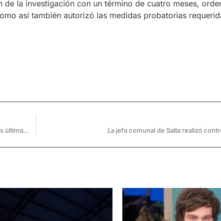
ón de la investigación con un término de cuatro meses, orden
como así también autorizó las medidas probatorias requerid
Coronavirus en Argentina: 8 muertes y 90 nuevos casos en las últimas 24 hs.
La jefa comunal de Salta realizó contr