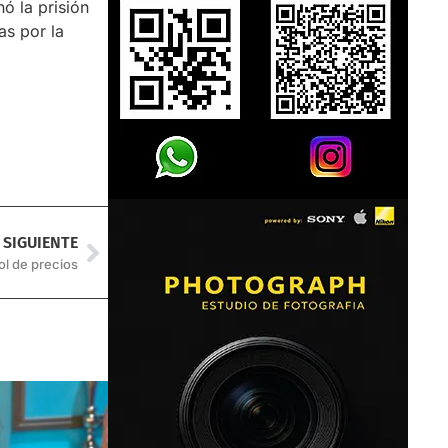
ó la prisión
as por la
SIGUIENTE
ol de precios