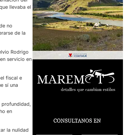
que llevaba el
 de no
rarse de la
elvio Rodrigo
en servicio en
l fiscal e
ue sí una
n profundidad,
cho en
ar la nulidad