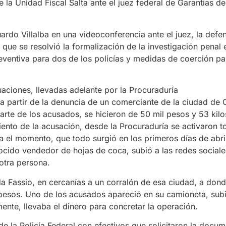
 la Unidad Fiscal Salta ante el juez federal de Garantías d
ardo Villalba en una videoconferencia ante el juez, la defe
que se resolvió la formalización de la investigación penal 
eventiva para dos de los policías y medidas de coerción pa
uaciones, llevadas adelante por la Procuraduría
 partir de la denuncia de un comerciante de la ciudad de 
arte de los acusados, se hicieron de 50 mil pesos y 53 kilo
ento de la acusación, desde la Procuraduría se activaron t
a el momento, que todo surgió en los primeros días de abri
ocido vendedor de hojas de coca, subió a las redes sociales
 otra persona.
da Fassio, en cercanías a un corralón de esa ciudad, a dond
pesos. Uno de los acusados apareció en su camioneta, subi
ente, llevaba el dinero para concretar la operación.
e la Policía Federal con efectivos que solicitaron la docum