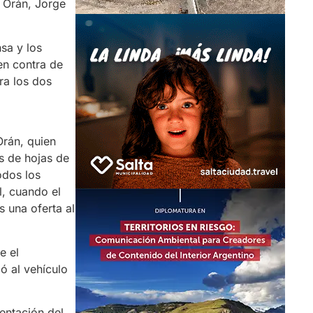
e Orán, Jorge
nsa y los
en contra de
ra los dos
Orán, quien
s de hojas de
odos los
l, cuando el
 una oferta al
e el
ó al vehículo
entación del